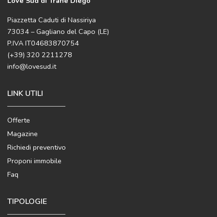
Love Sud di Trane Diego
Piazzetta Caduti di Nassiriya
73034 – Gagliano del Capo (LE)
P.IVA IT04683870754
(+39) 320 2211278
info@lovesud.it
LINK UTILI
Offerte
Magazine
Richiedi preventivo
Proponi immobile
Faq
TIPOLOGIE