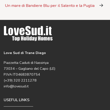
Un mare di Bandiere Blu per il Salento e la Puglia
Love Sud di Trane Diego
Piazzetta Caduti di Nassiriya
73034 – Gagliano del Capo (LE)
P.IVA IT04683870754
(+39) 320 2211278
info@lovesud.it
USEFUL LINKS