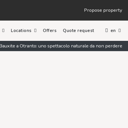
Propose property
Locations
Offers
Quote request
en
 Bauxite a Otranto: uno spettacolo naturale da non perdere