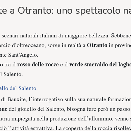
te a Otranto: uno spettacolo n
 scenari naturali italiani di maggiore bellezza. Sebbene
Otranto
rcio d’oltreoceano, sorge in realtà a
in provinc
nte Sant’Angelo.
rosso delle rocce
verde smeraldo del lagh
o tra il
e il
il Salento.
ello del Salento
di Bauxite, l’interrogativo sulla sua naturale formazio
one
del gioiello del Salento, bisogna fare però un passo 
aria impiegata nella produzione dell’alluminio, venne 
iò l’attività estrattiva. La scoperta della roccia risol