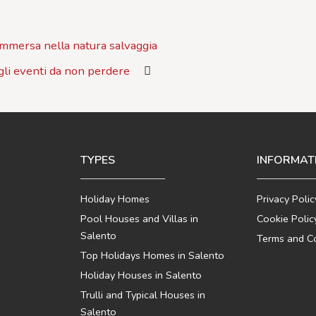
immersa nella natura salvaggia
 gli eventi da non perdere
TYPES
INFORMAT
Holiday Homes
Privacy Polic
Pool Houses and Villas in
Cookie Polic
Salento
Terms and Co
Top Holidays Homes in Salento
Holiday Houses in Salento
Trulli and Typical Houses in
Salento